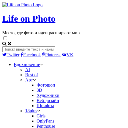
Life on Photo
Место, где фото и идеи расширяют мир
Twitter
Facebook
Pinterest
VK
Вдохновение
AI
Best of
Арт
Фотошоп
3D
Художники
Веб-дизайн
Шрифты
18plus
Girls
OnlyFans
Penthouse