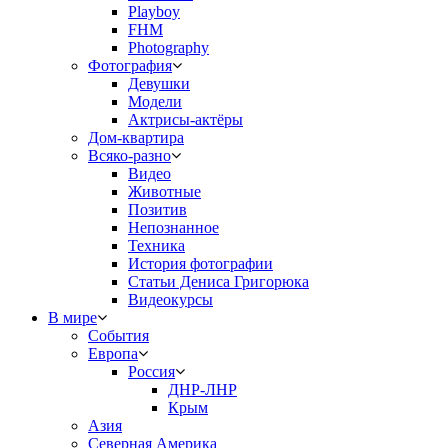
Playboy
FHM
Photography
Фотография
Девушки
Модели
Актрисы-актёры
Дом-квартира
Всяко-разно
Видео
Животные
Позитив
Непознанное
Техника
История фотографии
Статьи Дениса Григорюка
Видеокурсы
В мире
События
Европа
Россия
ДНР-ЛНР
Крым
Азия
Северная Америка