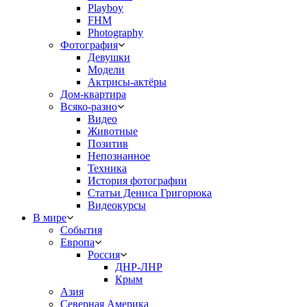
Playboy
FHM
Photography
Фотография
Девушки
Модели
Актрисы-актёры
Дом-квартира
Всяко-разно
Видео
Животные
Позитив
Непознанное
Техника
История фотографии
Статьи Дениса Григорюка
Видеокурсы
В мире
События
Европа
Россия
ДНР-ЛНР
Крым
Азия
Северная Америка