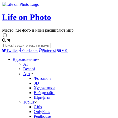
Life on Photo
Место, где фото и идеи расширяют мир
Twitter
Facebook
Pinterest
VK
Вдохновение
AI
Best of
Арт
Фотошоп
3D
Художники
Веб-дизайн
Шрифты
18plus
Girls
OnlyFans
Penthouse