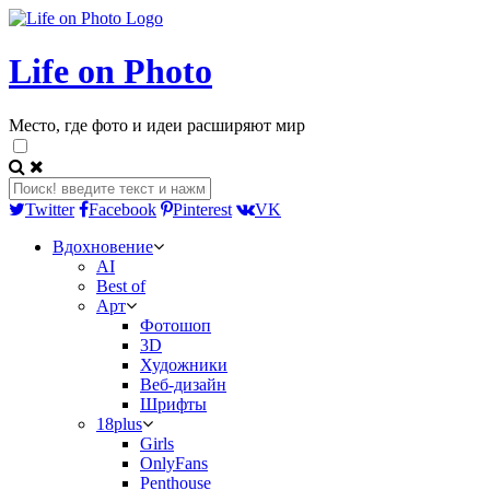
Life on Photo
Место, где фото и идеи расширяют мир
Twitter
Facebook
Pinterest
VK
Вдохновение
AI
Best of
Арт
Фотошоп
3D
Художники
Веб-дизайн
Шрифты
18plus
Girls
OnlyFans
Penthouse