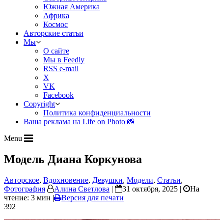
Южная Америка
Африка
Космос
Авторские статьи
Мы
О сайте
Мы в Feedly
RSS e-mail
X
VK
Facebook
Copyright
Политика конфиденциальности
Ваша реклама на Life on Photo 📸
Menu
Модель Диана Коркунова
Авторское
,
Вдохновение
,
Девушки
,
Модели
,
Статьи
,
Фотография
Алина Светлова
|
31 октября, 2025 |
На
чтение: 3 мин
|
Версия для печати
392