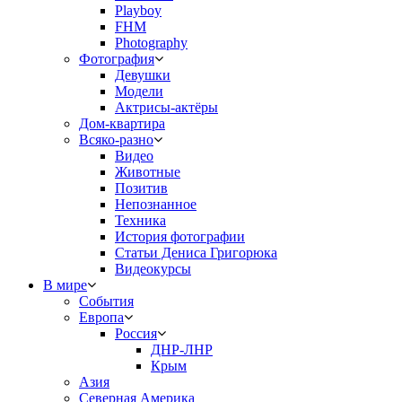
Playboy
FHM
Photography
Фотография
Девушки
Модели
Актрисы-актёры
Дом-квартира
Всяко-разно
Видео
Животные
Позитив
Непознанное
Техника
История фотографии
Статьи Дениса Григорюка
Видеокурсы
В мире
События
Европа
Россия
ДНР-ЛНР
Крым
Азия
Северная Америка