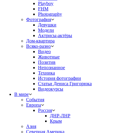
Playboy
FHM
Photography
Фотография
Девушки
Модели
Актрисы-актёры
Дом-квартира
Всяко-разно
Видео
Животные
Позитив
Непознанное
Техника
История фотографии
Статьи Дениса Григорюка
Видеокурсы
В мире
События
Европа
Россия
ДНР-ЛНР
Крым
Азия
Северная Америка