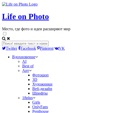
Life on Photo
Место, где фото и идеи расширяют мир
Twitter
Facebook
Pinterest
VK
Вдохновение
AI
Best of
Арт
Фотошоп
3D
Художники
Веб-дизайн
Шрифты
18plus
Girls
OnlyFans
Penthouse