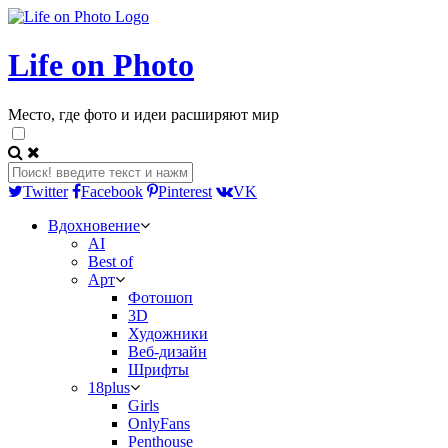
Life on Photo
Место, где фото и идеи расширяют мир
Twitter
Facebook
Pinterest
VK
Вдохновение
AI
Best of
Арт
Фотошоп
3D
Художники
Веб-дизайн
Шрифты
18plus
Girls
OnlyFans
Penthouse