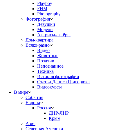
Playboy
FHM
Photography
Фотография
Девушки
Модели
Актрисы-актёры
Дом-квартира
Всяко-разно
Видео
Животные
Позитив
Непознанное
Техника
История фотографии
Статьи Дениса Григорюка
Видеокурсы
В мире
События
Европа
Россия
ДНР-ЛНР
Крым
Азия
Северная Америка