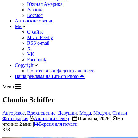
Южная Америка
Африка
Космос
Авторские статьи
Мы
О сайте
Мы в Feedly
RSS e-mail
X
VK
Facebook
Copyright
Политика конфиденциальности
Ваша реклама на Life on Photo 📸
Menu
Claudia Schiffer
Авторское
,
Вдохновение
,
Девушки
,
Мода
,
Модели
,
Статьи
,
Фотография
Анатолий Север
|
11 января, 2026 |
На
чтение: 2 мин
|
Версия для печати
378