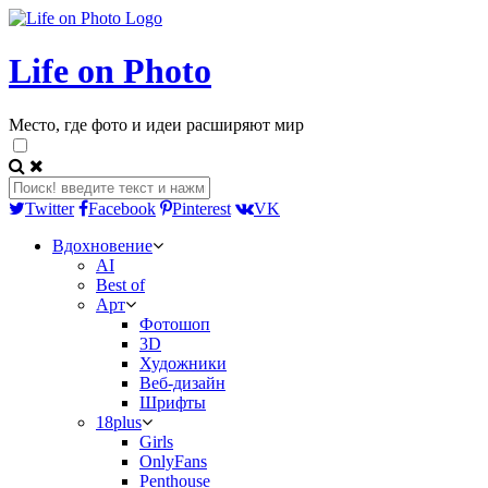
Life on Photo
Место, где фото и идеи расширяют мир
Twitter
Facebook
Pinterest
VK
Вдохновение
AI
Best of
Арт
Фотошоп
3D
Художники
Веб-дизайн
Шрифты
18plus
Girls
OnlyFans
Penthouse