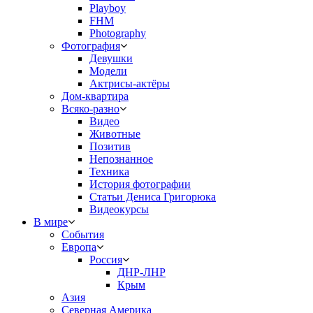
Playboy
FHM
Photography
Фотография
Девушки
Модели
Актрисы-актёры
Дом-квартира
Всяко-разно
Видео
Животные
Позитив
Непознанное
Техника
История фотографии
Статьи Дениса Григорюка
Видеокурсы
В мире
События
Европа
Россия
ДНР-ЛНР
Крым
Азия
Северная Америка