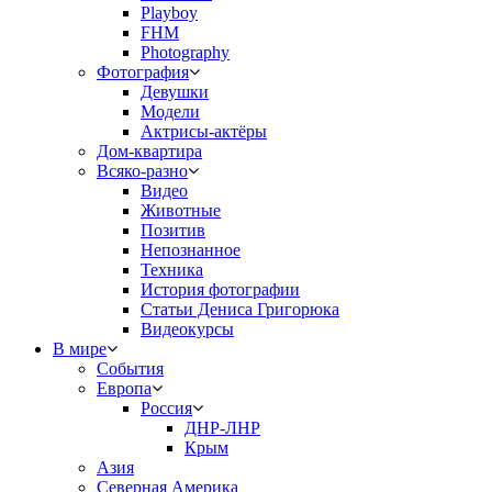
Playboy
FHM
Photography
Фотография
Девушки
Модели
Актрисы-актёры
Дом-квартира
Всяко-разно
Видео
Животные
Позитив
Непознанное
Техника
История фотографии
Статьи Дениса Григорюка
Видеокурсы
В мире
События
Европа
Россия
ДНР-ЛНР
Крым
Азия
Северная Америка