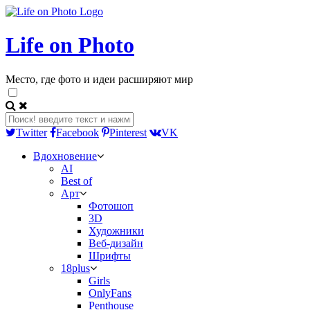
Life on Photo
Место, где фото и идеи расширяют мир
Twitter
Facebook
Pinterest
VK
Вдохновение
AI
Best of
Арт
Фотошоп
3D
Художники
Веб-дизайн
Шрифты
18plus
Girls
OnlyFans
Penthouse