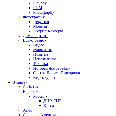
Playboy
FHM
Photography
Фотография
Девушки
Модели
Актрисы-актёры
Дом-квартира
Всяко-разно
Видео
Животные
Позитив
Непознанное
Техника
История фотографии
Статьи Дениса Григорюка
Видеокурсы
В мире
События
Европа
Россия
ДНР-ЛНР
Крым
Азия
Северная Америка