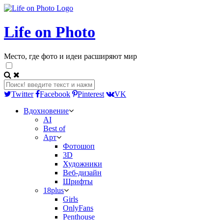
Life on Photo
Место, где фото и идеи расширяют мир
Twitter
Facebook
Pinterest
VK
Вдохновение
AI
Best of
Арт
Фотошоп
3D
Художники
Веб-дизайн
Шрифты
18plus
Girls
OnlyFans
Penthouse