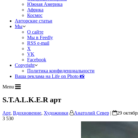
Южная Америка
Африка
Космос
Авторские статьи
Мы
О сайте
Мы в Feedly
RSS e-mail
X
VK
Facebook
Copyright
Политика конфиденциальности
Ваша реклама на Life on Photo 📸
Menu
S.T.A.L.K.E.R арт
Арт
,
Вдохновение
,
Художники
Анатолий Север
|
29 октябр
3 530