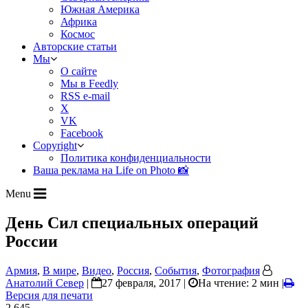
Южная Америка
Африка
Космос
Авторские статьи
Мы
О сайте
Мы в Feedly
RSS e-mail
X
VK
Facebook
Copyright
Политика конфиденциальности
Ваша реклама на Life on Photo 📸
Menu
День Сил специальных операций
России
Армия
,
В мире
,
Видео
,
Россия
,
События
,
Фотография
Анатолий Север
|
27 февраля, 2017 |
На чтение: 2 мин
|
Версия для печати
2 645