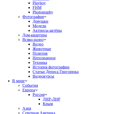
Playboy
FHM
Photography
Фотография
Девушки
Модели
Актрисы-актёры
Дом-квартира
Всяко-разно
Видео
Животные
Позитив
Непознанное
Техника
История фотографии
Статьи Дениса Григорюка
Видеокурсы
В мире
События
Европа
Россия
ДНР-ЛНР
Крым
Азия
Северная Америка