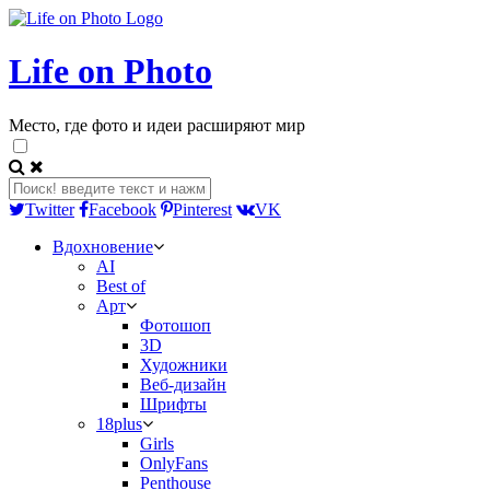
Life on Photo
Место, где фото и идеи расширяют мир
Twitter
Facebook
Pinterest
VK
Вдохновение
AI
Best of
Арт
Фотошоп
3D
Художники
Веб-дизайн
Шрифты
18plus
Girls
OnlyFans
Penthouse