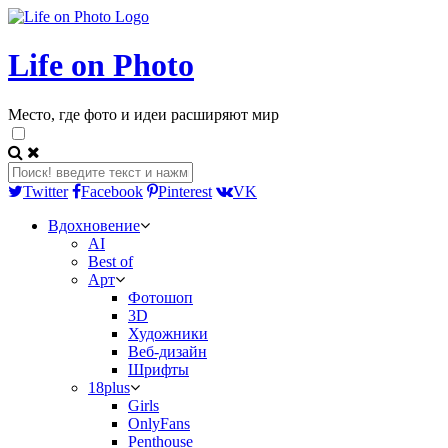
Life on Photo
Место, где фото и идеи расширяют мир
Twitter
Facebook
Pinterest
VK
Вдохновение
AI
Best of
Арт
Фотошоп
3D
Художники
Веб-дизайн
Шрифты
18plus
Girls
OnlyFans
Penthouse