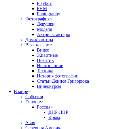
Playboy
FHM
Photography
Фотография
Девушки
Модели
Актрисы-актёры
Дом-квартира
Всяко-разно
Видео
Животные
Позитив
Непознанное
Техника
История фотографии
Статьи Дениса Григорюка
Видеокурсы
В мире
События
Европа
Россия
ДНР-ЛНР
Крым
Азия
Северная Америка