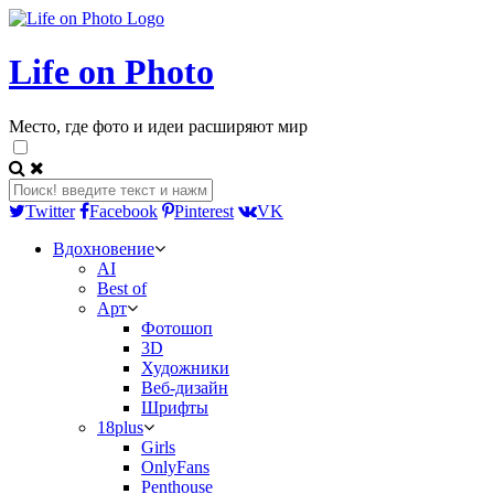
Life on Photo
Место, где фото и идеи расширяют мир
Twitter
Facebook
Pinterest
VK
Вдохновение
AI
Best of
Арт
Фотошоп
3D
Художники
Веб-дизайн
Шрифты
18plus
Girls
OnlyFans
Penthouse