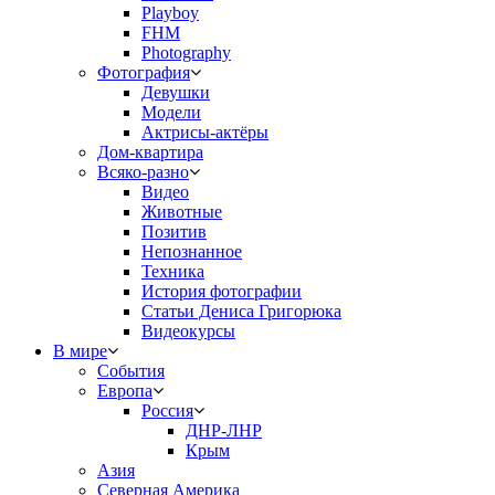
Playboy
FHM
Photography
Фотография
Девушки
Модели
Актрисы-актёры
Дом-квартира
Всяко-разно
Видео
Животные
Позитив
Непознанное
Техника
История фотографии
Статьи Дениса Григорюка
Видеокурсы
В мире
События
Европа
Россия
ДНР-ЛНР
Крым
Азия
Северная Америка