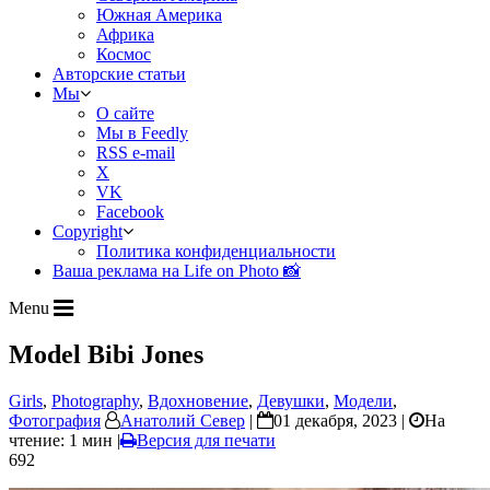
Южная Америка
Африка
Космос
Авторские статьи
Мы
О сайте
Мы в Feedly
RSS e-mail
X
VK
Facebook
Copyright
Политика конфиденциальности
Ваша реклама на Life on Photo 📸
Menu
Model Bibi Jones
Girls
,
Photography
,
Вдохновение
,
Девушки
,
Модели
,
Фотография
Анатолий Север
|
01 декабря, 2023 |
На
чтение: 1 мин
|
Версия для печати
692