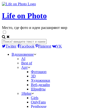
Life on Photo
Место, где фото и идеи расширяют мир
Twitter
Facebook
Pinterest
VK
Вдохновение
AI
Best of
Арт
Фотошоп
3D
Художники
Веб-дизайн
Шрифты
18plus
Girls
OnlyFans
Penthouse