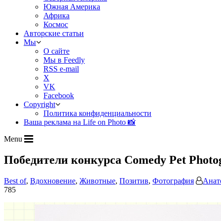
Южная Америка
Африка
Космос
Авторские статьи
Мы
О сайте
Мы в Feedly
RSS e-mail
X
VK
Facebook
Copyright
Политика конфиденциальности
Ваша реклама на Life on Photo 📸
Menu
Победители конкурса Comedy Pet Photo
Best of
,
Вдохновение
,
Животные
,
Позитив
,
Фотография
Анат
785