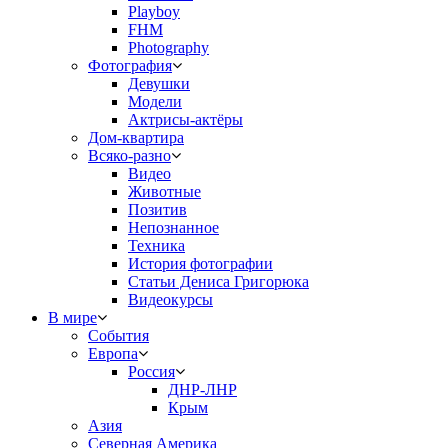
Playboy
FHM
Photography
Фотография
Девушки
Модели
Актрисы-актёры
Дом-квартира
Всяко-разно
Видео
Животные
Позитив
Непознанное
Техника
История фотографии
Статьи Дениса Григорюка
Видеокурсы
В мире
События
Европа
Россия
ДНР-ЛНР
Крым
Азия
Северная Америка