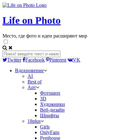
Life on Photo
Место, где фото и идеи расширяют мир
Twitter
Facebook
Pinterest
VK
Вдохновение
AI
Best of
Арт
Фотошоп
3D
Художники
Веб-дизайн
Шрифты
18plus
Girls
OnlyFans
Penthouse