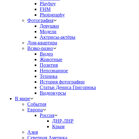
Playboy
FHM
Photography
Фотография
Девушки
Модели
Актрисы-актёры
Дом-квартира
Всяко-разно
Видео
Животные
Позитив
Непознанное
Техника
История фотографии
Статьи Дениса Григорюка
Видеокурсы
В мире
События
Европа
Россия
ДНР-ЛНР
Крым
Азия
Северная Америка