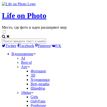
Life on Photo
Место, где фото и идеи расширяют мир
Twitter
Facebook
Pinterest
VK
Вдохновение
AI
Best of
Арт
Фотошоп
3D
Художники
Веб-дизайн
Шрифты
18plus
Girls
OnlyFans
Penthouse