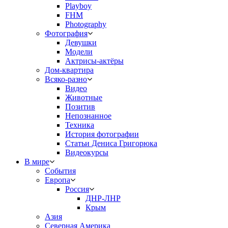
Playboy
FHM
Photography
Фотография
Девушки
Модели
Актрисы-актёры
Дом-квартира
Всяко-разно
Видео
Животные
Позитив
Непознанное
Техника
История фотографии
Статьи Дениса Григорюка
Видеокурсы
В мире
События
Европа
Россия
ДНР-ЛНР
Крым
Азия
Северная Америка