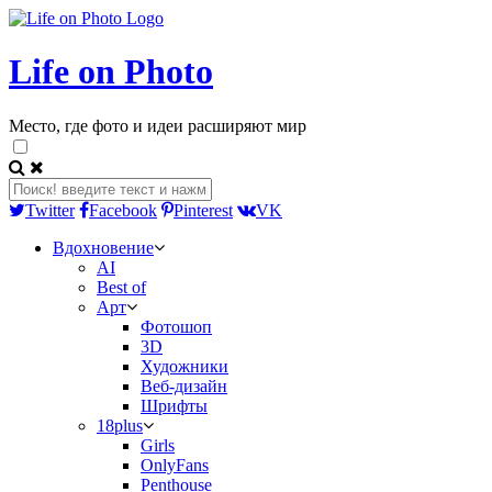
Life on Photo
Место, где фото и идеи расширяют мир
Twitter
Facebook
Pinterest
VK
Вдохновение
AI
Best of
Арт
Фотошоп
3D
Художники
Веб-дизайн
Шрифты
18plus
Girls
OnlyFans
Penthouse