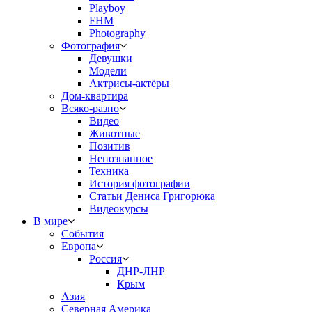
Playboy
FHM
Photography
Фотография
Девушки
Модели
Актрисы-актёры
Дом-квартира
Всяко-разно
Видео
Животные
Позитив
Непознанное
Техника
История фотографии
Статьи Дениса Григорюка
Видеокурсы
В мире
События
Европа
Россия
ДНР-ЛНР
Крым
Азия
Северная Америка