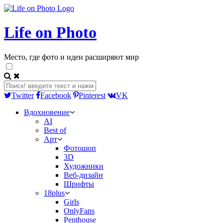
Life on Photo
Место, где фото и идеи расширяют мир
Twitter
Facebook
Pinterest
VK
Вдохновение
AI
Best of
Арт
Фотошоп
3D
Художники
Веб-дизайн
Шрифты
18plus
Girls
OnlyFans
Penthouse