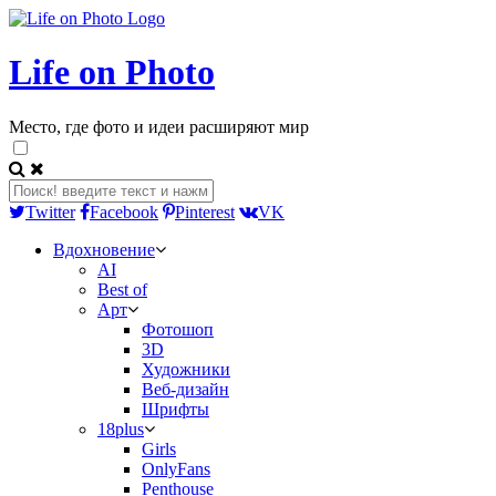
Life on Photo
Место, где фото и идеи расширяют мир
Twitter
Facebook
Pinterest
VK
Вдохновение
AI
Best of
Арт
Фотошоп
3D
Художники
Веб-дизайн
Шрифты
18plus
Girls
OnlyFans
Penthouse