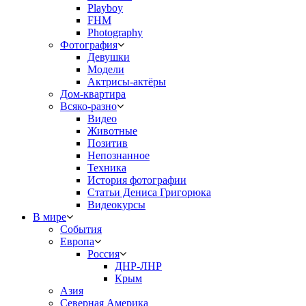
Playboy
FHM
Photography
Фотография
Девушки
Модели
Актрисы-актёры
Дом-квартира
Всяко-разно
Видео
Животные
Позитив
Непознанное
Техника
История фотографии
Статьи Дениса Григорюка
Видеокурсы
В мире
События
Европа
Россия
ДНР-ЛНР
Крым
Азия
Северная Америка