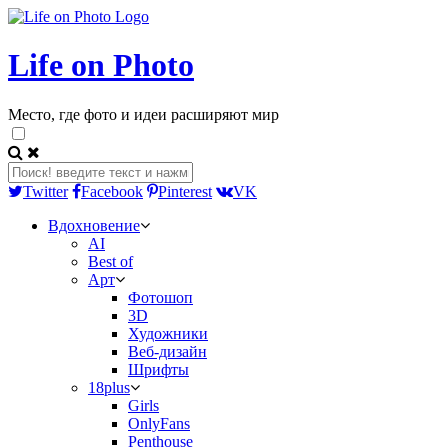
Life on Photo
Место, где фото и идеи расширяют мир
Twitter
Facebook
Pinterest
VK
Вдохновение
AI
Best of
Арт
Фотошоп
3D
Художники
Веб-дизайн
Шрифты
18plus
Girls
OnlyFans
Penthouse