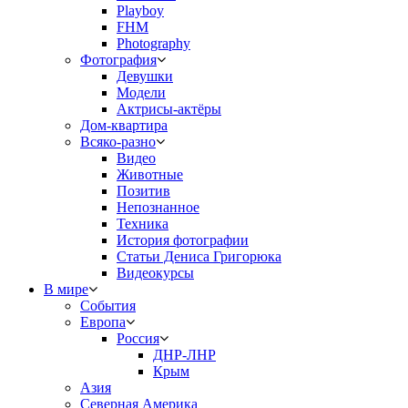
Playboy
FHM
Photography
Фотография
Девушки
Модели
Актрисы-актёры
Дом-квартира
Всяко-разно
Видео
Животные
Позитив
Непознанное
Техника
История фотографии
Статьи Дениса Григорюка
Видеокурсы
В мире
События
Европа
Россия
ДНР-ЛНР
Крым
Азия
Северная Америка